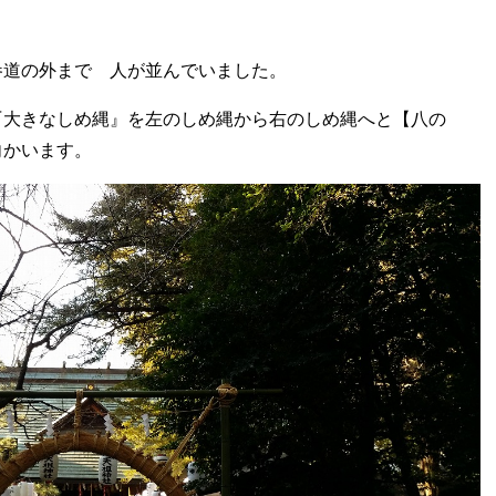
参道の外まで 人が並んでいました。
『大きなしめ縄』を左のしめ縄から右のしめ縄へと【八の
向かいます。