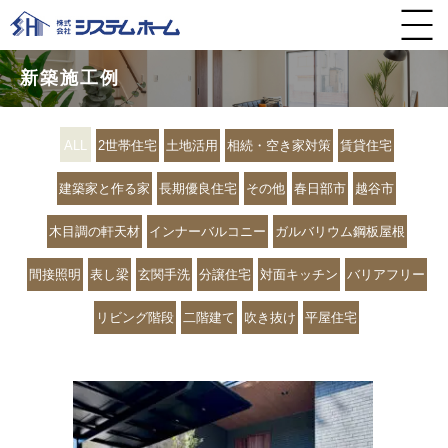
新築施工例
ALL
2世帯住宅
土地活用
相続・空き家対策
賃貸住宅
建築家と作る家
長期優良住宅
その他
春日部市
越谷市
木目調の軒天材
インナーバルコニー
ガルバリウム鋼板屋根
間接照明
表し梁
玄関手洗
分譲住宅
対面キッチン
バリアフリー
リビング階段
二階建て
吹き抜け
平屋住宅