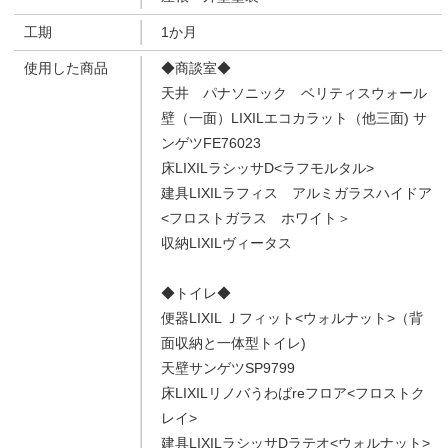
工期
1か月
使用した商品
◆商談室◆
天井 パナソニック ベリティスウォール
壁（一面）LIXILエコカラット
（他三面) サ
ンゲツFE76023
床LIXILラシッサD<ラフモルタル>
建具LIXILラフィス アルミガラスハイドア
<フロストガラス ホワイト＞
収納LIXILヴィータス
◆トイレ◆
便器LIXIL Ｊフィット<ウォルナット>（背
面収納と一体型トイレ)
天壁サンゲツSP9799
床LIXILリノバうわばreフロア<フロストク
レイ>
建具LIXILラシッサDラテオ<ウォルナット>