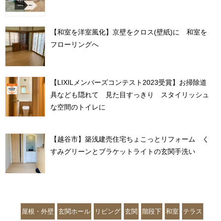
【和室を洋室風化】京壁をクロス(壁紙)に 和室を
フローリングへ
【LIXILメンバーズコンテスト2023受賞】お掃除道
具なども隠れて 見た目すっきり スタイリッシュ
な空間のトイレに
【越谷市】築浅建売住宅ちょこっとリフォーム く
すみグリーンとブラケットライトの玄関手洗い
屋根・外壁
玄関ホール
リビング
玄関
階段下
和室
テラス